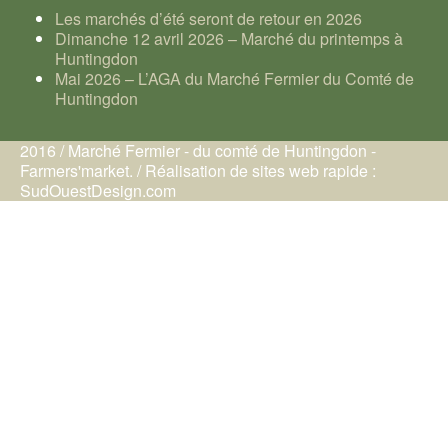
Les marchés d’été seront de retour en 2026
Dimanche 12 avril 2026 – Marché du printemps à
Huntingdon
Mai 2026 – L’AGA du Marché Fermier du Comté de
Huntingdon
2016 / Marché Fermier - du comté de Huntingdon -
Farmers'market. / Réalisation de sites web rapide :
SudOuestDesign.com