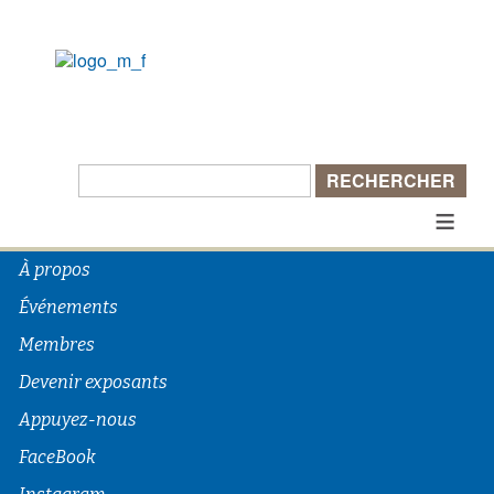
Rechercher :
≡
À propos
Événements
Membres
Devenir exposants
Appuyez-nous
FaceBook