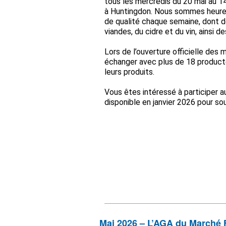
tous les mercredis du 20 mai au 1
à Huntingdon. Nous sommes heureux
de qualité chaque semaine, dont de
viandes, du cidre et du vin, ainsi d
Lors de l’ouverture officielle des
échanger avec plus de 18 producte
leurs produits.
Vous ête
s intéressé à participer 
disponible en janvier 2026 pour s
Soumettez votre candidature en su
Vous êtes intéressé à participer 
Mai 2026 – L’AGA du Marché