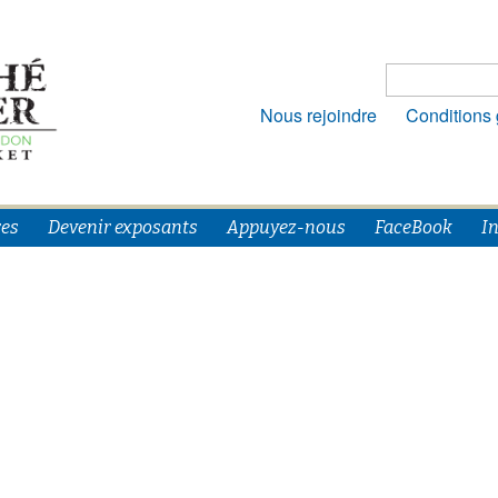
Nous rejoindre
Conditions
es
Devenir exposants
Appuyez-nous
FaceBook
I