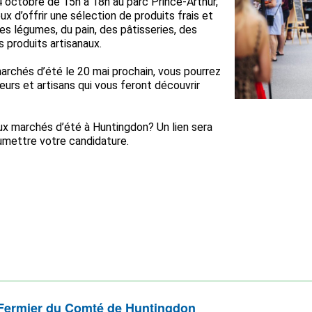
4 octobre de 15h à 18h au parc Prince-Arthur,
 d’offrir une sélection de produits frais et
s légumes, du pain, des pâtisseries, des
es produits artisanaux.
 marchés d’été le 20 mai prochain, vous pourrez
urs et artisans qui vous feront découvrir
aux marchés d’été à Huntingdon? Un lien sera
oumettre votre candidature.
ivant ce lien pour le
formulaire
.
aux marchés d’été à Huntingdon? Soumettez votre candidature en
 Fermier du Comté de Huntingdon