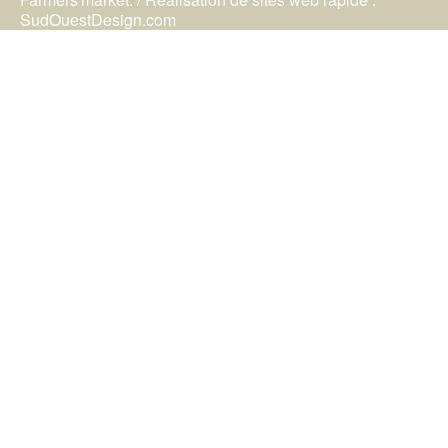
SudOuestDesign.com